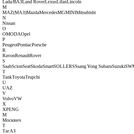
Lada/ВАЗ
Land Rover
Lexus
Lifan
Lincoln
M
MAZ(МАЗ)
Mazda
Mercedes
MG
MINI
Mitsubishi
N
Nissan
O
OMODA
Opel
P
Peugeot
Pontiac
Porsche
R
Ravon
Renault
Rover
S
Saab
Scion
Seat
Skoda
Smart
SOLLERS
Ssang Yong
Subaru
Suzuki
SW
T
Tank
Toyota
Trupchi
U
UAZ
V
Volvo
VW
X
XPENG
М
Москвич
Т
ТагАЗ