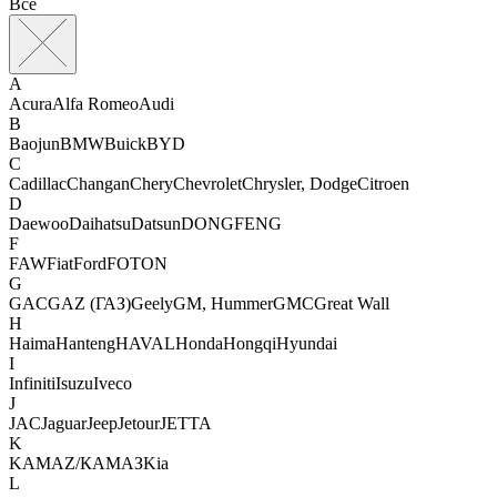
Все
A
Acura
Alfa Romeo
Audi
B
Baojun
BMW
Buick
BYD
C
Cadillac
Changan
Chery
Chevrolet
Chrysler, Dodge
Citroen
D
Daewoo
Daihatsu
Datsun
DONGFENG
F
FAW
Fiat
Ford
FOTON
G
GAC
GAZ (ГАЗ)
Geely
GM, Hummer
GMС
Great Wall
H
Haima
Hanteng
HAVAL
Honda
Hongqi
Hyundai
I
Infiniti
Isuzu
Iveco
J
JAC
Jaguar
Jeep
Jetour
JETTA
K
KAMAZ/КАМАЗ
Kia
L