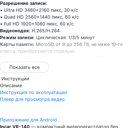
Разрешение записи:
• Ultra HD 3480×2160 пикс, 30 к/с
• Quad HD 2560×1440 пикс, 60 к/с
• Full HD 1920×1080 пикс, 60 к/с
Видеокодек:
H.265/H.264
Режим записи:
Циклическая: 1/3/5 минут
Карты памяти:
MicroSD от 8 до 256 Гб, не ниже 10-го
класса, приобретается отдельно
Объектив:
6-слойная линза, угол обзора 170°
G-сенсор:
Встроенный
Показать все
GPS, Глонасс:
Встроенный
Рабочая температура:
Инструкции
-20 – +60°С
Питание:
Описание
5V, cуперконденсатор
Размеры устройства:
Инструкция по эксплуатации
98×32 мм
Плеер для просмотра видео
Приложение для Android
Incar VR-140
— компактный видеорегистратор без