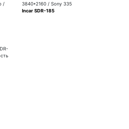
 /
3840*2160 / Sony 335
Incar SDR-185
SDR-
ость