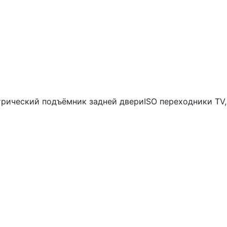
трический подъёмник задней двери
ISO переходники
TV