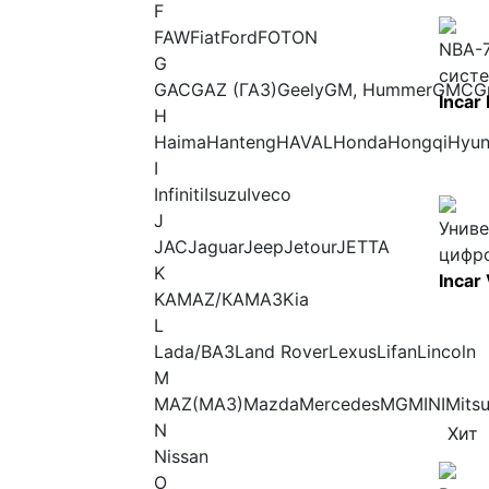
F
FAW
Fiat
Ford
FOTON
NBA-
G
сист
GAC
GAZ (ГАЗ)
Geely
GM, Hummer
GMС
G
Incar
H
Haima
Hanteng
HAVAL
Honda
Hongqi
Hyun
I
Infiniti
Isuzu
Iveco
J
Униве
JAC
Jaguar
Jeep
Jetour
JETTA
цифр
K
Inca
KAMAZ/КАМАЗ
Kia
L
Lada/ВАЗ
Land Rover
Lexus
Lifan
Lincoln
M
MAZ(МАЗ)
Mazda
Mercedes
MG
MINI
Mitsu
N
Хит
Nissan
O