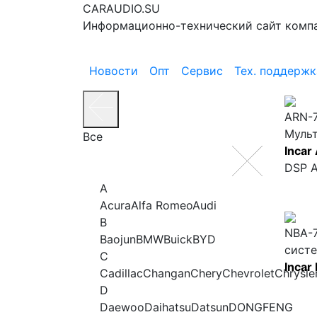
CARAUDIO.SU
Информационно-технический сайт комп
Новости
Опт
Сервис
Тех. поддержк
ARN-7
Муль
Все
Incar
DSP A
A
Acura
Alfa Romeo
Audi
B
NBA-
Baojun
BMW
Buick
BYD
сист
C
Incar
Cadillac
Changan
Chery
Chevrolet
Chrysle
D
Daewoo
Daihatsu
Datsun
DONGFENG