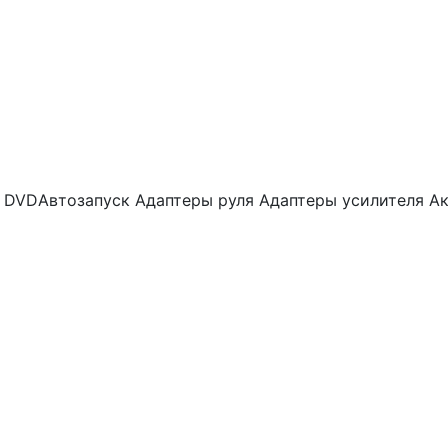
, DVD
Автозапуск
Адаптеры руля
Адаптеры усилителя
Ак