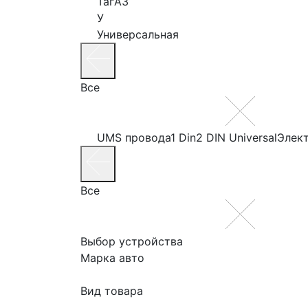
ТагАЗ
У
Универсальная
Все
UMS провода
1 Din
2 DIN Universal
Элек
Все
Выбор устройства
Марка авто
Вид товара