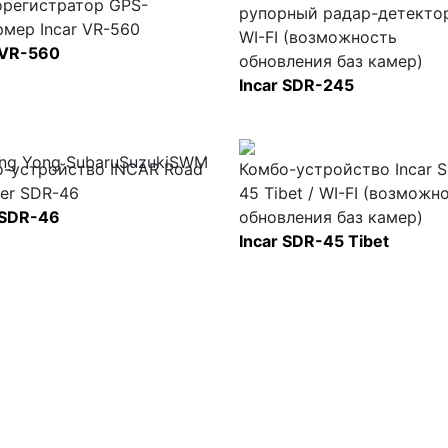
орегистратор GPS-
рупорный радар-детектор
мер Incar VR-560
WI-FI (возможность
 VR-560
обновления баз камер)
Incar SDR-245
ng Yong
Subaru
Suzuki
SWM
о-устройство INCAR Road
Комбо-устройство Incar 
er SDR-46
45 Tibet / WI-FI (возможн
 SDR-46
обновления баз камер)
Incar SDR-45 Tibet