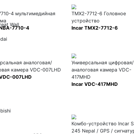
7710-4 мультимедийная
TMX2-7712-6 Головное
ема
устройство
reat Wall
 NBA-7710-4
Incar TMX2-7712-6
dai
рсальная аналоговая/
Универсальная цифровая/
овая камера VDC-007LHD
аналоговая камера VDC-
r VDC-007LHD
417MHD
Incar VDC-417MHD
bishi
Комбо-устройство Incar 
245 Nepal / GPS / сигнат